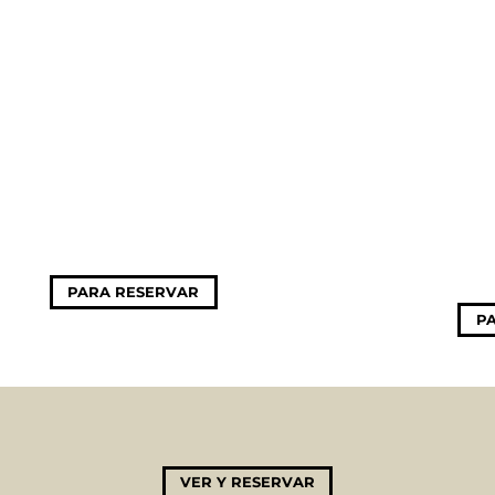
PARA RESERVAR
P
VER Y RESERVAR